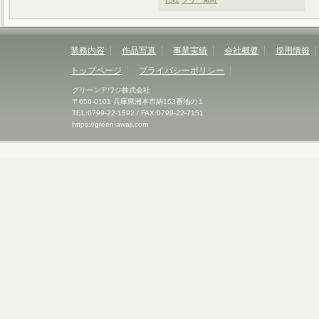
業務内容
作品写真
事業実績
会社概要
採用情報
トップページ
プライバシーポリシー
グリーンアワジ株式会社
〒656-0101 兵庫県洲本市納153番地の１
TEL:0799-22-1592 / FAX:0799-22-7151
https://green-awaji.com