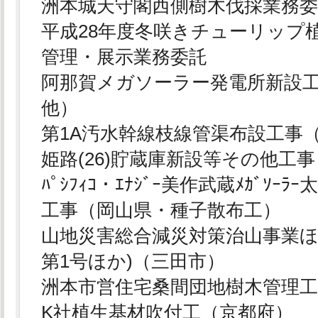
洲本城天守閣西側樹木伐採業務
平成28年度冬咲きチューリップ
管理・展示業務委託
阿那賀メガソーラー発電所新設
他）
第1A汚水幹線枝線管渠布設工事
姫路(26)貯蔵庫新設等その他工
ﾊﾟｼﾌｨｺ・ｴﾅｼﾞｰ美作武蔵ﾒｶﾞｿｰ
工事（岡山県・種子散布工）
山地災害総合減災対策治山事業ほか
第1号ほか)（三田市）
洲本市営住宅桑間団地樹木管理
K社植生基材吹付工（京都府）