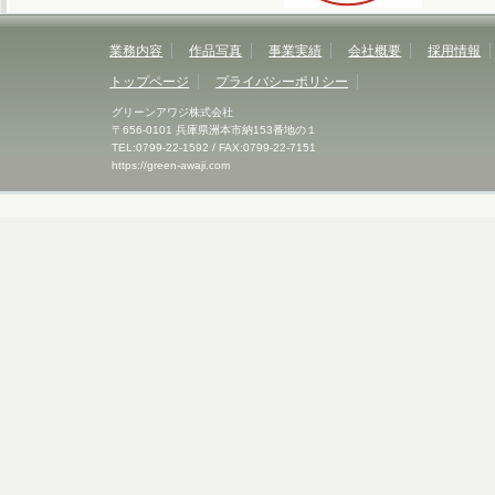
業務内容
作品写真
事業実績
会社概要
採用情報
トップページ
プライバシーポリシー
グリーンアワジ株式会社
〒656-0101 兵庫県洲本市納153番地の１
TEL:0799-22-1592 / FAX:0799-22-7151
https://green-awaji.com