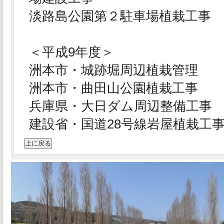
淡路島公園第２駐車場植栽工事
＜平成9年度＞
洲本市・城跡堀周辺植栽管理
洲本市・曲田山公園植栽工事
兵庫県・大日ダム周辺整備工事
建設省・国道28号線岩屋植栽工
上に戻る