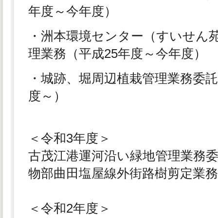
年度～今年度）
・洲本環境センター（すいせん
理業務（平成25年度～今年度）
・城跡、堀周辺植栽管理業務委託
度～）
＜令和3年度＞
古茂江港運河沿い緑地管理業務
物部曲田塩屋線外街路樹剪定業
＜令和2年度＞