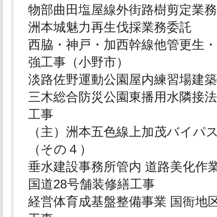
物部曲田塩屋線外街路樹剪定業
洲本城魅力再生伐採業務委託
西脇・神戸・加西幹線他管更生
強工事（小野市）
淡路佐野運動公園屋内練習場建
三木総合防災公園東播用水隣接
工事
（主）洲本五色線上加茂バイパ
（その４）
垂水建設事務所管内 道路美化作
国道28号舗装修繕工事
経営体育成基盤整備事業 国衙地区 