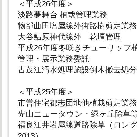
＜平成26年度＞
淡路夢舞台 植栽管理業務
物部曲田塩屋線外街路樹剪定業
大谷鮎原神代線外 花壇管理
平成26年度冬咲きチューリップ
管理・展示業務委託
古茂江汚水処理施設倒木撤去処
＜平成25年度＞
市営住宅都志団地他植栽剪定業
先山ニュータウン・緑ヶ丘除草
福良江井岩屋線道路除草（ロン
2013）