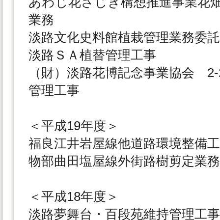
あわじ花さじき構想推進事業花
業務
淡路文化史料館植栽管理業務委
淡路ＳＡ植替管理工事
（財）淡路花博記念事業協会 2-
管理工事
＜平成19年度＞
福良江井岩屋線他道路環境整備
物部曲田塩屋線外街路樹剪定業
＜平成18年度＞
淡路夢舞台・百段苑維持管理工