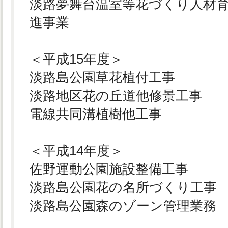
淡路夢舞台温室等花づくり人材
進事業
＜平成15年度＞
淡路島公園草花植付工事
淡路地区花の丘道他修景工事
電線共同溝植樹他工事
＜平成14年度＞
佐野運動公園施設整備工事
淡路島公園花の名所づくり工事
淡路島公園森のゾーン管理業務