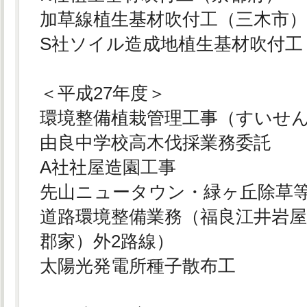
加草線植生基材吹付工（三木市
S社ソイル造成地植生基材吹付工
＜平成27年度＞
環境整備植栽管理工事（すいせ
由良中学校高木伐採業務委託
A社社屋造園工事
先山ニュータウン・緑ヶ丘除草
道路環境整備業務（福良江井岩
郡家）外2路線）
太陽光発電所種子散布工