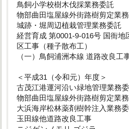
鳥飼小学校樹木伐採業務委託
物部曲田塩屋線外街路樹剪定業
城跡・堀周辺植栽管理業務委託
経営育成 第0001-9-016号 国衙地
区工事（種子散布工）
（一）鳥飼浦洲本線 道路改良工
＜平成31（令和元）年度＞
古茂江港運河沿い緑地管理業務
物部曲田塩屋線外街路樹剪定業
大浜海岸松林薬剤樹幹注入業務
玉田線他道路改良工事
ニジゲンノモリ ゴジラ