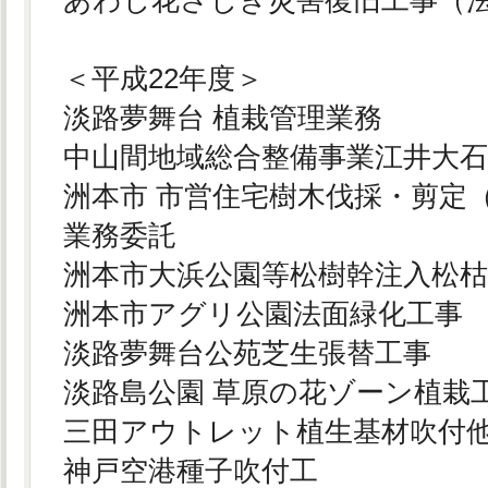
＜平成22年度＞
淡路夢舞台 植栽管理業務
中山間地域総合整備事業江井大
洲本市 市営住宅樹木伐採・剪定
業務委託
洲本市大浜公園等松樹幹注入松
洲本市アグリ公園法面緑化工事
淡路夢舞台公苑芝生張替工事
淡路島公園 草原の花ゾーン植栽
三田アウトレット植生基材吹付
神戸空港種子吹付工