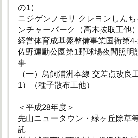
の1）
ニジゲンノモリ クレヨンしん
ンチャーパーク（高木抜取工他
経営体育成基盤整備事業国衙第4-
佐野運動公園第1野球場夜間照明
事
（一）鳥飼浦洲本線 交差点改良
1）（種子散布工他）
＜平成28年度＞
先山ニュータウン・緑ヶ丘除草
託