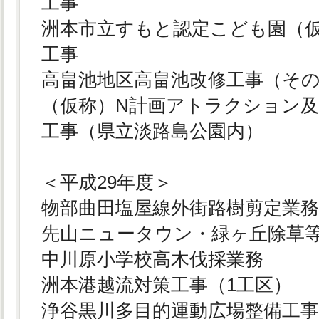
工事
洲本市立すもと認定こども園（
工事
高畠池地区高畠池改修工事（その
（仮称）N計画アトラクション
工事（県立淡路島公園内）
＜平成29年度＞
物部曲田塩屋線外街路樹剪定業
先山ニュータウン・緑ヶ丘除草
中川原小学校高木伐採業務
洲本港越流対策工事（1工区）
浄谷黒川多目的運動広場整備工事