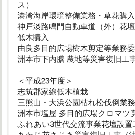
ス）
港湾海岸環境整備業務・草花購
神戸淡路鳴門自動車道（外）花
低木購入
由良多目的広場樹木剪定等業務
洲本市下内膳 農地等災害復旧工
＜平成23年度＞
志筑郡家線低木植栽
三熊山・大浜公園枯れ松伐倒業
洲本市塩屋 多目的広場クロマツ
ふれあい3世代交流事業花壇設置
あわじ花さじき災害復旧工事（